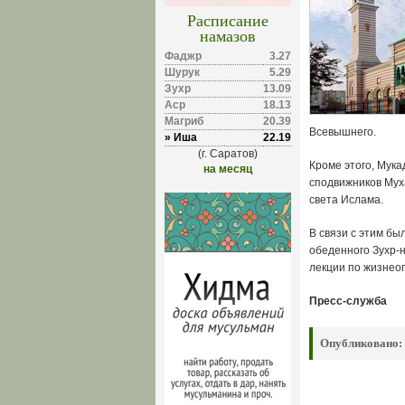
Расписание
намазов
Фаджр
3.27
Шурук
5.29
Зухр
13.09
Аср
18.13
Магриб
20.39
Всевышнего.
» Иша
22.19
(г. Саратов)
Кроме этого, Мука
на месяц
сподвижников Мух
света Ислама.
В связи с этим б
обеденного Зухр-н
лекции по жизнеоп
Пресс-служба
Опубликовано: