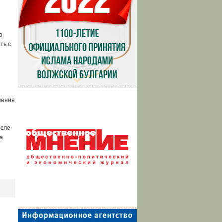
о
ть с
нения
осле
а