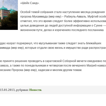
«Шейх Саид».
Особой темой собрания стало наступление месяца рождения
пророка Мухаммада (мир ему) – Рабиуль-Авваль. Муфтий особ
отметил, что это время следует более эффективно использова
целью доведения до людей доступной информации о Сунне —
жизненном пути, делах и изречениях последнего посланника
ддас-хазрат подчеркнул, что мусульманам также следует знать ближайших
аммада (мир ему), которые отдали свою жизнь и имущество ради распростра
ыло принято решение проводить в саратовской Соборной мечети ежедневно п
амаза, а также по понедельникам и четвергам после вечернего Магриб-намаз
исанию Пророка (мир ему), хадисам и многим другим темам.
15.01.2013, рубрики:
Новости
.