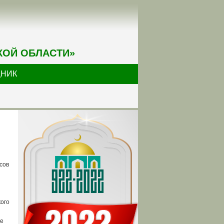
КОЙ ОБЛАСТИ»
ДНИК
сов
кого
се