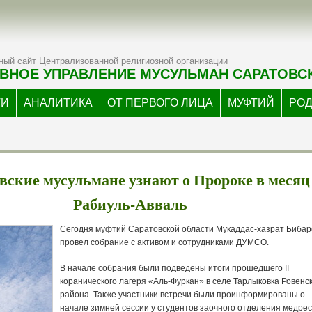
ый сайт Централизованной религиозной организации
ВНОЕ УПРАВЛЕНИЕ МУСУЛЬМАН САРАТОВС
ТИ
АНАЛИТИКА
ОТ ПЕРВОГО ЛИЦА
МУФТИЙ
РО
вские мусульмане узнают о Пророке в месяц
Рабиуль-Авваль
Сегодня муфтий Саратовской области Мукаддас-хазрат Бибар
провел собрание с активом и сотрудниками ДУМСО.
В начале собрания были подведены итоги прошедшего II
коранического лагеря «Аль-Фуркан» в селе Тарлыковка Ровенс
района. Также участники встречи были проинформированы о
начале зимней сессии у студентов заочного отделения медре