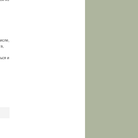
исле,
а,
ься и