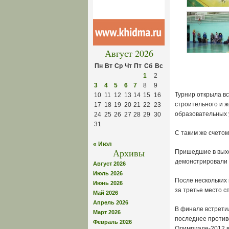
Август 2026
Пн
Вт
Ср
Чт
Пт
Сб
Вс
1
2
3
4
5
6
7
8
9
Турнир открыла в
10
11
12
13
14
15
16
строительного и 
17
18
19
20
21
22
23
образовательных у
24
25
26
27
28
29
30
31
С таким же счетом
« Июл
Архивы
Пришедшие в выхо
демонстрировали 
Август 2026
Июль 2026
После нескольких 
Июнь 2026
за третье место 
Май 2026
Апрель 2026
В финале встрети
Март 2026
последнее против
Февраль 2026
Олимпиаде-2012 в