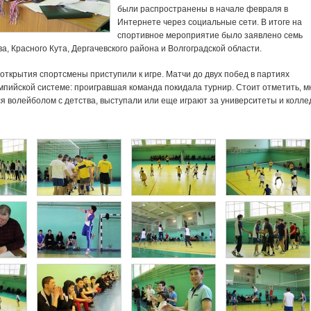
были распространены в начале февраля в
Интернете через социальные сети.
В итоге на
спортивное мероприятие было заявлено семь
а, Красного Кута, Дергачевского района и Волгоградской области.
ткрытия спортсмены приступили к игре. Матчи до двух побед в партиях
мпийской системе: проигравшая команда покидала турнир. Стоит отметить, м
я волейболом с детства, выступали или еще играют за университеты и колле