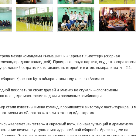
стреча между командами «Ромашки» и «Керемет Жигеттер» (сборная
железнодородного колледжей). Проиграв первую партию, студенты саратовски
чреждений сократили отставание во второй, и в итоге выиграли матч – 2:1.
 сборная Красного Кута обыграла команду хозяев «Азамат».
дной поболеть за своих друзей и близких не скучали – спортсмены
на площадке мастерские подачи и различные комбинации.
игр стали известны имена команд, пробившихся в итоговую часть турнира. В 
спортсмены из «Саратова» взяли верх над «Дастаром».
лись «Керемет Жигеттер» и «Красный Кут». По накалу эмоций и драматизму
остояние ничем не уступало матчу российской сборной с бразильцами на
 Лондоне. Зрители активно поддерживали команды, которые выиграли по одн