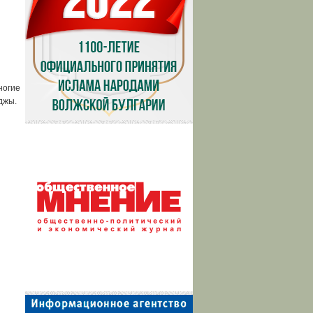
ногие
джы.