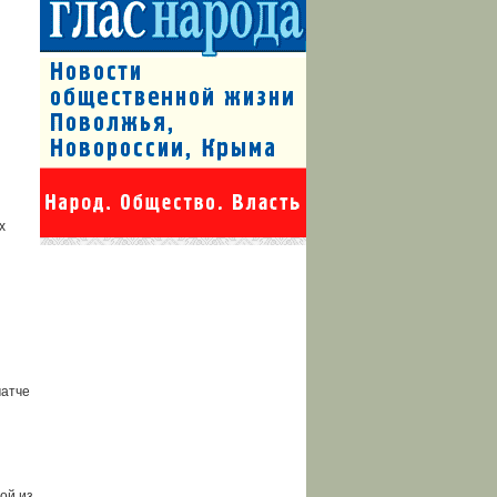
х
матче
ой из