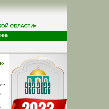
КОЙ ОБЛАСТИ»
ДНИК
по
олу,
».
е