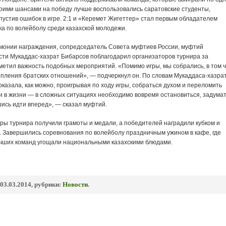
воими шансами на победу лучше воспользовались саратовские студенты,
пустив ошибок в игре. 2:1 и «Керемет Жигеттер» стал первым обладателем
ка по волейболу среди казахской молодежи.
монии награждения, сопредседатель Совета муфтиев России, муфтий
сти Мукаддас-хазрат Бибарсов поблагодарил организаторов турнира за
метил важность подобных мероприятий. «Помимо игры, мы собрались, в том ч
епления братских отношений», — подчеркнул он. По словам Мукаддаса-хазрат
казала, как можно, проигрывая по ходу игры, собраться духом и переломить
и в жизни — в сложных ситуациях необходимо вовремя остановиться, задумат
ись идти вперед», — сказал муфтий.
ры турнира получили грамоты и медали, а победителей наградили кубком и
 Завершились соревнования по волейболу праздничным ужином в кафе, где
лучших команд угощали национальными казахскими блюдами.
03.03.2014, рубрики:
Новости
.