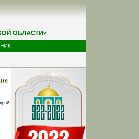
КОЙ ОБЛАСТИ»
ДНИК
ане
ц
торый