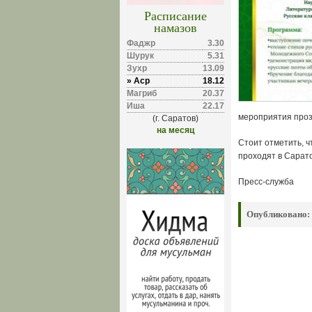
Расписание
намазов
Фаджр
3.30
Шурук
5.31
Зухр
13.09
» Аср
18.12
Магриб
20.37
Иша
22.17
мероприятия проз
(г. Саратов)
на месяц
Стоит отметить, 
проходят в Сарато
Пресс-служба
Опубликовано: