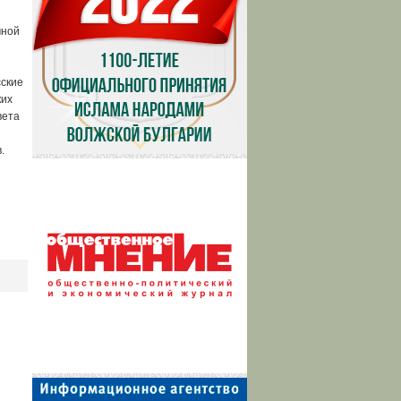
чной
сские
ких
вета
.