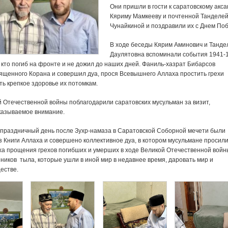
Они пришли в гости к саратовскому акса
Кяриму Мамкееву и почтенной Танделе
Чунайкиной и поздравили их с Днем По
В ходе беседы Кярим Аминович и Танде
Даулятовна вспоминали события 1941-
х, кто погиб на фронте и не дожил до наших дней. Фаниль-хазрат Бибарсов
ященного Корана и совершил дуа, прося Всевышнего Аллаха простить грехи
ь крепкое здоровье их потомкам.
 Отечественной войны поблагодарили саратовских мусульман за визит,
казываемое внимание.
в праздничный день после Зухр-намаза в Саратовской Соборной мечети были
 Книги Аллаха и совершено коллективное дуа, в котором мусульмане просили
а прощения грехов погибших и умерших в ходе Великой Отечественной войн
ников тыла, которые ушли в иной мир в недавнее время, даровать мир и
естве.