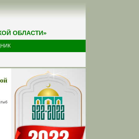
КОЙ ОБЛАСТИ»
ДНИК
кой
атыб