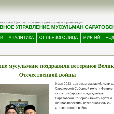
ый сайт Централизованной религиозной организации
ВНОЕ УПРАВЛЕНИЕ МУСУЛЬМАН САРАТОВС
ТИ
АНАЛИТИКА
ОТ ПЕРВОГО ЛИЦА
МУФТИЙ
РО
кие мусульмане поздравили ветеранов Вели
Отечественной войны
9 мая 2023 года имам-мухтасиб, имам-х
Саратовской Соборной мечети Фаниль-
хазрат Бибарсов и председатель
Саратовской Соборной мечети Рустам
Шаипов навестили ветеранов Великой
Отечественной войны.