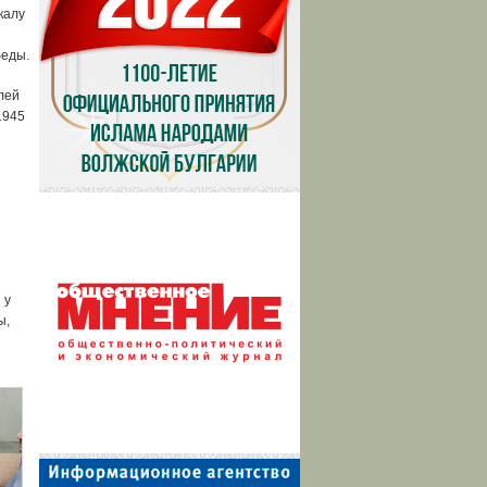
калу
й
беды.
лей
1945
 у
ы,