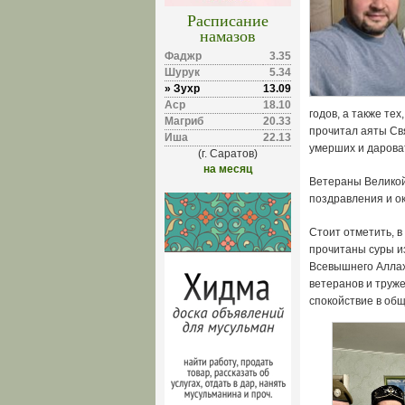
Расписание
намазов
Фаджр
3.35
Шурук
5.34
» Зухр
13.09
Аср
18.10
годов, а также те
Магриб
20.33
прочитал аяты Св
Иша
22.13
умерших и дароват
(г. Саратов)
на месяц
Ветераны Великой
поздравления и о
Стоит отметить, 
прочитаны суры из
Всевышнего Аллах
ветеранов и труже
спокойствие в общ