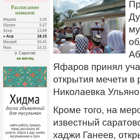
Пр
Расписание
намазов
Ду
Фаджр
3.25
Шурук
5.27
му
Зухр
13.09
» Аср
18.15
об
Магриб
20.41
Иша
22.21
Аб
(г. Саратов)
на месяц
Яфаров принял уча
открытия мечети в
Николаевка Ульяно
Кроме того, на мер
известный саратов
хаджи Ганеев, откр