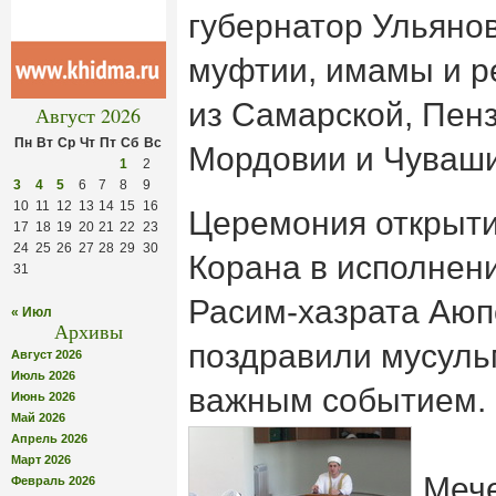
губернатор Ульянов
муфтии, имамы и р
из Самарской, Пенз
Август 2026
Пн
Вт
Ср
Чт
Пт
Сб
Вс
Мордовии и Чуваши
1
2
3
4
5
6
7
8
9
10
11
12
13
14
15
16
Церемония открыти
17
18
19
20
21
22
23
24
25
26
27
28
29
30
Корана в исполнен
31
Расим-хазрата Аюпо
« Июл
Архивы
поздравили мусуль
Август 2026
Июль 2026
важным событием.
Июнь 2026
Май 2026
Апрель 2026
Март 2026
Мече
Февраль 2026