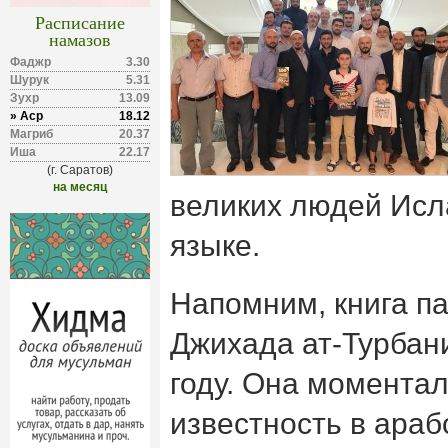
Расписание
намазов
Фаджр
3.30
Шурук
5.31
Зухр
13.09
» Аср
18.12
Магриб
20.37
Иша
22.17
(г. Саратов)
на месяц
великих людей Исл
языке.
Напомним, книга па
Джихада ат-Турбани
году. Она момента
известность в араб