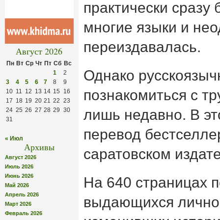
практически сразу
многие языки и не
переиздавалась.
Август 2026
Пн
Вт
Ср
Чт
Пт
Сб
Вс
Однако русскоязыч
1
2
3
4
5
6
7
8
9
познакомиться с тр
10
11
12
13
14
15
16
17
18
19
20
21
22
23
24
25
26
27
28
29
30
лишь недавно. В э
31
перевод бестселлер
« Июл
Архивы
саратовском издате
Август 2026
Июль 2026
Июнь 2026
На 640 страницах п
Май 2026
Апрель 2026
выдающихся лично
Март 2026
Февраль 2026