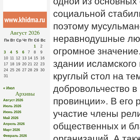
одной из основных
социальной стабил
поэтому мусульман
Август 2026
неравнодушные лю
Пн
Вт
Ср
Чт
Пт
Сб
Вс
1
2
огромное значение.
3
4
5
6
7
8
9
10
11
12
13
14
15
16
здании исламского
17
18
19
20
21
22
23
24
25
26
27
28
29
30
круглый стол на т
31
добровольчество в
« Июл
Архивы
провинции». В его 
Август 2026
Июль 2026
участие члены рел
Июнь 2026
Май 2026
общественных и бл
Апрель 2026
Март 2026
организаций. А так
Февраль 2026