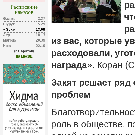
ра
Расписание
намазов
чт
Фаджр
3.27
Шурук
5.29
ра
» Зухр
13.09
Аср
18.13
из вас, которые у
Магриб
20.39
Иша
22.19
расходовали, уго
(г. Саратов)
на месяц
награда».
Коран (Су
Закят решает ряд
проблем
Благотворительнос
роль в обществе, п