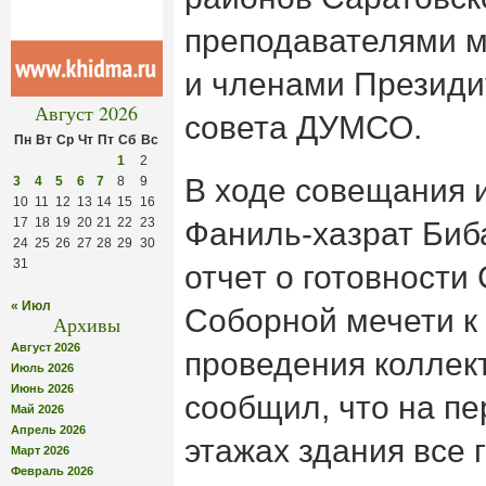
преподавателями 
и членами Презид
Август 2026
совета ДУМСО.
Пн
Вт
Ср
Чт
Пт
Сб
Вс
1
2
В ходе совещания 
3
4
5
6
7
8
9
10
11
12
13
14
15
16
17
18
19
20
21
22
23
Фаниль-хазрат Биб
24
25
26
27
28
29
30
31
отчет о готовности
« Июл
Соборной мечети к
Архивы
Август 2026
проведения коллек
Июль 2026
Июнь 2026
сообщил, что на п
Май 2026
Апрель 2026
этажах здания все 
Март 2026
Февраль 2026