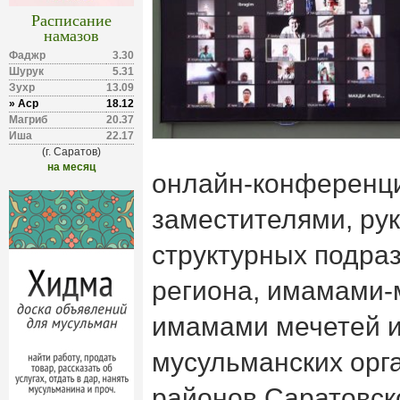
Расписание
намазов
Фаджр
3.30
Шурук
5.31
Зухр
13.09
» Аср
18.12
Магриб
20.37
Иша
22.17
(г. Саратов)
на месяц
онлайн-конференц
заместителями, ру
структурных подра
региона, имамами-
имамами мечетей и
мусульманских орг
районов Саратовск