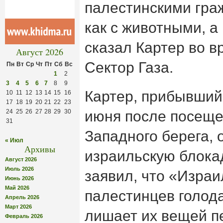
палестинскими гр
как с животными, а
сказал Картер во в
Август 2026
Сектор Газа.
Пн
Вт
Ср
Чт
Пт
Сб
Вс
1
2
3
4
5
6
7
8
9
Картер, прибывший 
10
11
12
13
14
15
16
17
18
19
20
21
22
23
24
25
26
27
28
29
30
июня после посеще
31
Западного берега,
« Июл
Архивы
израильскую блока
Август 2026
Июль 2026
заявил, что «Изра
Июнь 2026
Май 2026
палестинцев голода
Апрель 2026
Март 2026
лишает их вещей п
Февраль 2026