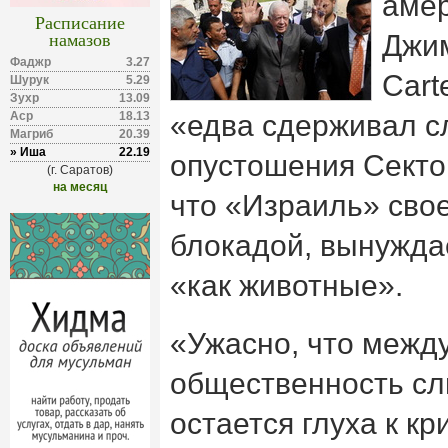
амер
Расписание
намазов
Джим
Фаджр
3.27
Cart
Шурук
5.29
Зухр
13.09
Аср
18.13
«едва сдерживал с
Магриб
20.39
» Иша
22.19
опустошения Сектор
(г. Саратов)
на месяц
что «Израиль» св
блокадой, вынужда
«как животные».
«Ужасно, что межд
общественность сл
остается глуха к к