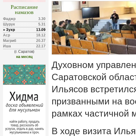
Расписание
намазов
Фаджр
3.30
Шурук
5.31
» Зухр
13.09
Аср
18.12
Магриб
20.37
Иша
22.17
(г. Саратов)
на месяц
Духовном управле
Саратовской облас
Ильясов встретилс
призванными на во
рамках частичной 
В ходе визита Илья