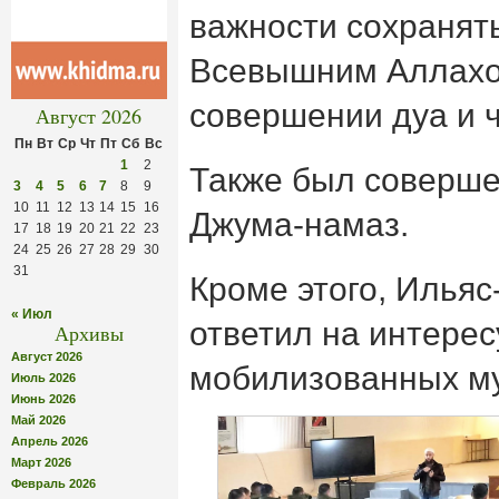
важности сохранять
Всевышним Аллахо
совершении дуа и 
Август 2026
Пн
Вт
Ср
Чт
Пт
Сб
Вс
1
2
Также был соверше
3
4
5
6
7
8
9
10
11
12
13
14
15
16
Джума-намаз.
17
18
19
20
21
22
23
24
25
26
27
28
29
30
31
Кроме этого, Ильяс
« Июл
ответил на интере
Архивы
Август 2026
мобилизованных м
Июль 2026
Июнь 2026
Май 2026
Апрель 2026
Март 2026
Февраль 2026