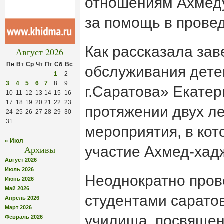
отношениям Ахмед
за помощь в прове
Как рассказала за
Август 2026
Пн
Вт
Ср
Чт
Пт
Сб
Вс
обслуживания дет
1
2
3
4
5
6
7
8
9
г.Саратова» Екатер
10
11
12
13
14
15
16
17
18
19
20
21
22
23
протяжении двух л
24
25
26
27
28
29
30
31
мероприятия, в кот
« Июл
Архивы
участие Ахмед-хад
Август 2026
Июль 2026
Неоднократно пров
Июнь 2026
Май 2026
студентами сарато
Апрель 2026
Март 2026
училища, посвяще
Февраль 2026