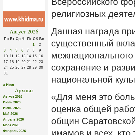
Всероссийского фо
религиозных деяте
Данная награда пр
Август 2026
Пн
Вт
Ср
Чт
Пт
Сб
Вс
существенный вкла
1
2
3
4
5
6
7
8
9
межнационального 
10
11
12
13
14
15
16
17
18
19
20
21
22
23
сохранение и разви
24
25
26
27
28
29
30
31
национальной куль
« Июл
Архивы
«Для меня это боль
Август 2026
Июль 2026
оценка общей рабо
Июнь 2026
Май 2026
общин Саратовской
Апрель 2026
Март 2026
имамов и всех, кто
Февраль 2026