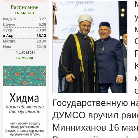
Расписание
намазов
Фаджр
3.27
Шурук
5.29
Зухр
13.09
» Аср
18.13
Магриб
20.39
Иша
22.19
(г. Саратов)
на месяц
Государственную н
ДУМСО вручил раис
Минниханов 16 мая 