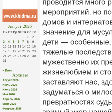
проводится много 
мероприятий, но п
домов и интернато
Август 2026
значение для мусул
Пн
Вт
Ср
Чт
Пт
Сб
Вс
1
2
дети — особенные.
3
4
5
6
7
8
9
10
11
12
13
14
15
16
тяжелые последств
17
18
19
20
21
22
23
24
25
26
27
28
29
30
мужественно их пр
31
жизнелюбием и сто
« Июл
Архивы
заставляют нас, зд
Август 2026
Июль 2026
задуматься о мило
Июнь 2026
Май 2026
Апрель 2026
превратностях судь
Март 2026
Февраль 2026
зримый укор нашей