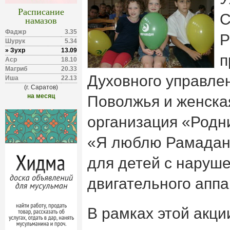
Расписание
С
намазов
Фаджр
3.35
Р
Шурук
5.34
» Зухр
13.09
п
Аср
18.10
Магриб
20.33
Духовного управле
Иша
22.13
(г. Саратов)
на месяц
Поволжья и женска
организация «Родни
«Я люблю Рамадан»
для детей с наруш
двигательного аппа
В рамках этой акци