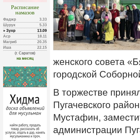
Расписание
намазов
Фаджр
3.33
Шурук
5.33
» Зухр
13.09
Аср
18.11
Магриб
20.35
Иша
22.15
(г. Саратов)
на месяц
женского совета «Б
городской Соборно
В торжестве приня
Пугачевского райо
Мустафин, замести
администрации Пуг