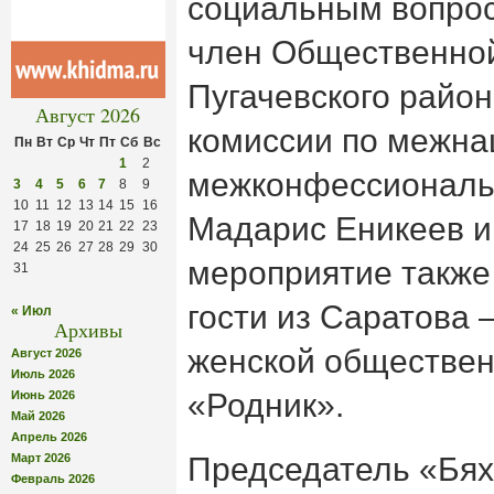
социальным вопрос
член Общественно
Пугачевского район
Август 2026
комиссии по межн
Пн
Вт
Ср
Чт
Пт
Сб
Вс
1
2
межконфессионал
3
4
5
6
7
8
9
10
11
12
13
14
15
16
Мадарис Еникеев и
17
18
19
20
21
22
23
24
25
26
27
28
29
30
мероприятие также
31
гости из Саратова 
« Июл
Архивы
женской обществен
Август 2026
Июль 2026
«Родник».
Июнь 2026
Май 2026
Апрель 2026
Март 2026
Председатель «Бях
Февраль 2026