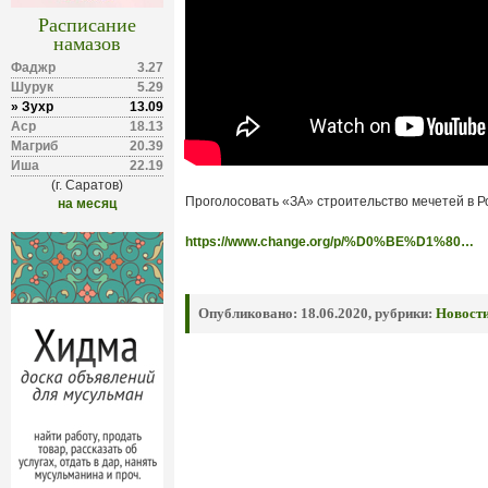
Расписание
намазов
Фаджр
3.27
Шурук
5.29
» Зухр
13.09
Аср
18.13
Магриб
20.39
Иша
22.19
(г. Саратов)
Проголосовать «ЗА» строительство мечетей в Р
на месяц
https://www.change.org/p/%D0%BE%D1%80…
Опубликовано:
18.06.2020, рубрики:
Новост