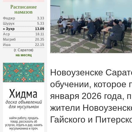
Расписание
намазов
Фаджр
3.33
Шурук
5.33
» Зухр
13.09
Аср
18.11
Магриб
20.35
Иша
22.15
(г. Саратов)
на месяц
Новоузенске Сарат
обучении, которое 
января 2026 года, 
жители Новоузенск
Гайского и Питерск