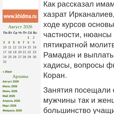
Как рассказал има
хазрат Ирканалиев
ходе курсов основы
Август 2026
частности, нюансы
Пн
Вт
Ср
Чт
Пт
Сб
Вс
1
2
пятикратной молитв
3
4
5
6
7
8
9
10
11
12
13
14
15
16
17
18
19
20
21
22
23
Рамадан и выплаты
24
25
26
27
28
29
30
31
хадисы, вопросы фи
« Июл
Коран.
Архивы
Август 2026
Июль 2026
Занятия посещали о
Июнь 2026
Май 2026
мужчины так и жен
Апрель 2026
Март 2026
большинство учащи
Февраль 2026