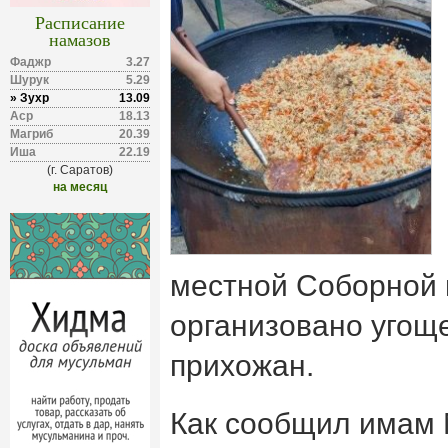
Расписание
намазов
Фаджр
3.27
Шурук
5.29
» Зухр
13.09
Аср
18.13
Магриб
20.39
Иша
22.19
(г. Саратов)
на месяц
местной Соборной 
организовано угощ
прихожан.
Как сообщил имам 