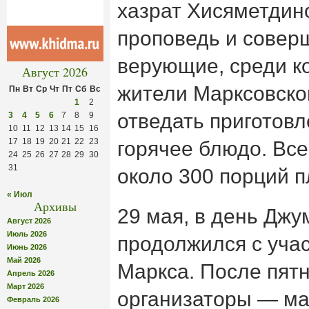
хазрат Хисяметдин
проповедь и совер
верующие, среди к
Август 2026
жители Марксовско
Пн
Вт
Ср
Чт
Пт
Сб
Вс
1
2
отведать приготовл
3
4
5
6
7
8
9
10
11
12
13
14
15
16
17
18
19
20
21
22
23
горячее блюдо. Вс
24
25
26
27
28
29
30
31
около 300 порций п
« Июл
Архивы
29 мая, в день Джу
Август 2026
Июль 2026
продолжился с уча
Июнь 2026
Май 2026
Маркса. После пят
Апрель 2026
Март 2026
организаторы — ма
Февраль 2026