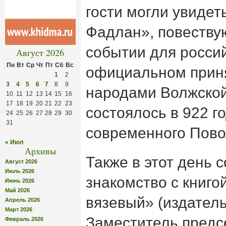
гости могли увиде
Фадлан», повеств
событии для росси
Август 2026
Пн
Вт
Ср
Чт
Пт
Сб
Вс
официальном прин
1
2
3
4
5
6
7
8
9
народами Волжской
10
11
12
13
14
15
16
17
18
19
20
21
22
23
состоялось в 922 г
24
25
26
27
28
29
30
31
современного Пово
« Июл
Архивы
Также в этот день 
Август 2026
Июль 2026
знакомство с книго
Июнь 2026
Май 2026
вязевый» (издатель
Апрель 2026
Март 2026
Заместитель предс
Февраль 2026