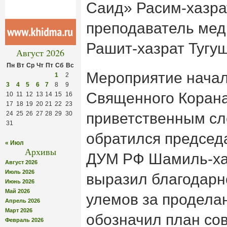
Саид» Расим-хазра
преподаватель ме
Рашит-хазрат Тугуш
Август 2026
Пн
Вт
Ср
Чт
Пт
Сб
Вс
Мероприятие начал
1
2
3
4
5
6
7
8
9
Священного Корана.
10
11
12
13
14
15
16
17
18
19
20
21
22
23
24
25
26
27
28
29
30
приветственным сл
31
обратился председ
« Июл
Архивы
ДУМ РФ Шамиль-ха
Август 2026
Июль 2026
выразил благодарн
Июнь 2026
Май 2026
улемов за продела
Апрель 2026
Март 2026
обозначил план со
Февраль 2026