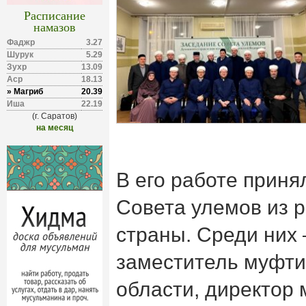
Расписание
намазов
Фаджр
3.27
Шурук
5.29
Зухр
13.09
Аср
18.13
» Магриб
20.39
Иша
22.19
(г. Саратов)
на месяц
В его работе приня
Совета улемов из 
страны. Среди них
заместитель муфти
области, директор