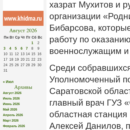
хазрат Мухитов и р
организации «Родн
Бибарсова, которые
Август 2026
работу по оказани
Пн
Вт
Ср
Чт
Пт
Сб
Вс
1
2
военнослужащим и 
3
4
5
6
7
8
9
10
11
12
13
14
15
16
17
18
19
20
21
22
23
24
25
26
27
28
29
30
Среди собравшихся
31
Уполномоченный по
« Июл
Архивы
Саратовской облас
Август 2026
Июль 2026
главный врач ГУЗ 
Июнь 2026
Май 2026
областная станция
Апрель 2026
Март 2026
Алексей Данилов, 
Февраль 2026