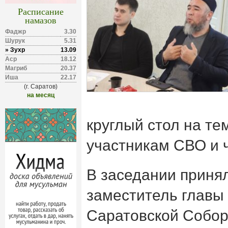
Расписание
намазов
Фаджр
3.30
Шурук
5.31
» Зухр
13.09
Аср
18.12
Магриб
20.37
Иша
22.17
(г. Саратов)
на месяц
круглый стол на т
участникам СВО и 
В заседании приня
заместитель главы
Саратовской Собор