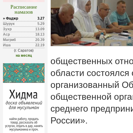
Расписание
намазов
» Фаджр
3.27
Шурук
5.29
Зухр
13.09
Аср
18.13
Магриб
20.39
Иша
22.19
(г. Саратов)
на месяц
общественных отн
области состоялся
организованный О
общественной орга
среднего предприн
России».