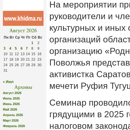
На мероприятии пр
руководители и чл
культурных и иных
Август 2026
организаций облас
Пн
Вт
Ср
Чт
Пт
Сб
Вс
1
2
организацию «Родн
3
4
5
6
7
8
9
10
11
12
13
14
15
16
17
18
19
20
21
22
23
Поволжья представ
24
25
26
27
28
29
30
31
активистка Сарато
« Июл
мечети Руфия Тугу
Архивы
Август 2026
Июль 2026
Семинар проводилс
Июнь 2026
Май 2026
грядущими в 2025 
Апрель 2026
Март 2026
налоговом законода
Февраль 2026