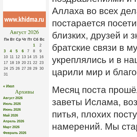
Аллаха во всех дел
постарается посети
Август 2026
близких, друзей и 
Пн
Вт
Ср
Чт
Пт
Сб
Вс
братские связи в 
1
2
3
4
5
6
7
8
9
10
11
12
13
14
15
16
укреплялись и в н
17
18
19
20
21
22
23
24
25
26
27
28
29
30
царили мир и благо
31
« Июл
Месяц поста прошё
Архивы
Август 2026
заветы Ислама, во
Июль 2026
Июнь 2026
питья, плохих пост
Май 2026
Апрель 2026
намерений. Мы ста
Март 2026
Февраль 2026