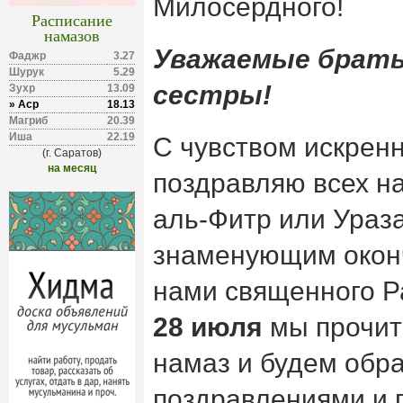
Милосердного!
Расписание
намазов
Уважаемые брать
Фаджр
3.27
Шурук
5.29
сестры!
Зухр
13.09
» Аср
18.13
Магриб
20.39
Иша
22.19
С чувством искрен
(г. Саратов)
на месяц
поздравляю всех н
аль-Фитр или Ураз
знаменующим окон
нами священного Р
28 июля
мы прочит
намаз и будем обра
поздравлениями и 