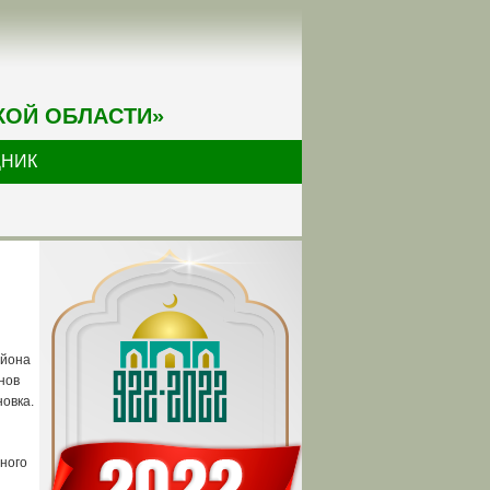
КОЙ ОБЛАСТИ»
ДНИК
айона
нов
новка.
ного