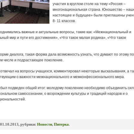
участия в круглом столе на тему «Россия –
многонациональная страна. Юношество – наш
настоящее и будущее» были приглашены учен
8- 11 классов.
однимались важные и актуальные вопросы, такие как: «Межнациональный и
ный мир и пути его достижения», «Что такое малая родина», «Что такое
орме диалога, такая форма дала возможность узнать, что думают по этому п
том числе и подрастающее поколение.
 отвечал на вопросы учащихся, комментировал некоторые высказывания, а т
ствующим о важности межнационального и межконфессионального мира.
и был подведен общий итог: молодому поколению необходимо объединить си
иональном самосознании, о возрождении культуры и традиций народов и о
циональностей.
01.10.2013, рубрики:
Новости
,
Питерка
.