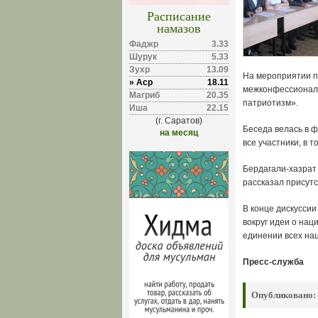
Расписание
намазов
Фаджр
3.33
Шурук
5.33
Зухр
13.09
На мероприятии п
» Аср
18.11
межконфессиональ
Магриб
20.35
патриотизм».
Иша
22.15
(г. Саратов)
Беседа велась в ф
на месяц
все участники, в 
Бердагали-хазрат
рассказал присут
В конце дискусси
вокруг идеи о нац
единении всех на
Пресс-служба
Опубликовано: