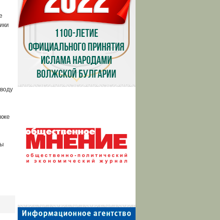
е
ики
оводу
акже
лы