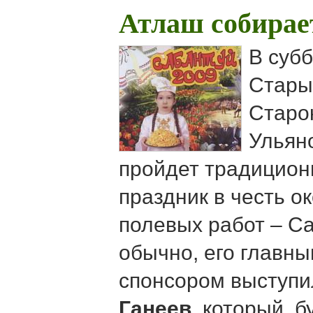
Атлаш собирае
В субб
Стары
Старо
Ульян
пройдет традицион
праздник в честь о
полевых работ – Са
обычно, его главны
спонсором выступ
Ганеев
, который, 