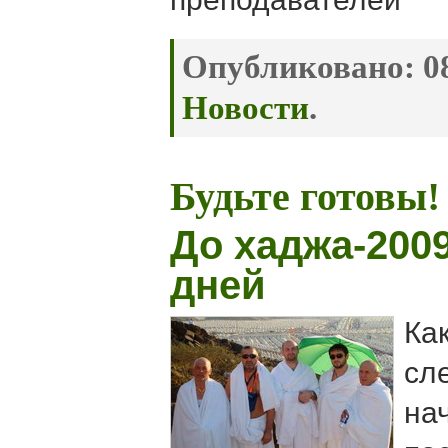
Опубликовано:
08
Новости
.
Будьте готовы!
До хаджа-2009
дней
Как
сл
на