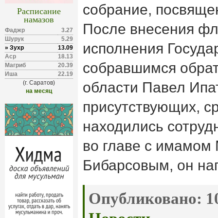
собрание, посвяще
Расписание
намазов
После внесения фл
Фаджр
3.27
Шурук
5.29
исполнения Государ
» Зухр
13.09
Аср
18.13
собравшимся обрат
Магриб
20.39
Иша
22.19
(г. Саратов)
области Павел Ипа
на месяц
присутствующих, с
находились сотруд
во главе с имамом
Бибарсовым, он на
Опубликовано:
10