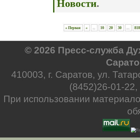
Новости
.
« Первая
«
...
10
20
30
...
81
© 2026 Пресс-служба Д
Сарато
410003, г. Саратов, ул. Татар
(8452)26-01-22,
При использовании материало
об