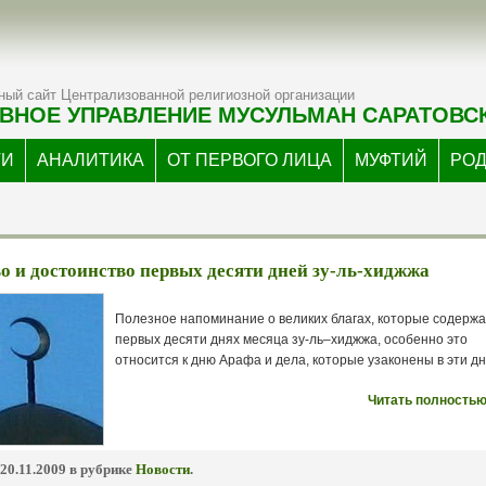
ый сайт Централизованной религиозной организации
ВНОЕ УПРАВЛЕНИЕ МУСУЛЬМАН САРАТОВС
ТИ
АНАЛИТИКА
ОТ ПЕРВОГО ЛИЦА
МУФТИЙ
РО
о и достоинство первых десяти дней зу-ль-хиджжа
Полезное напоминание о великих благах, которые содержа
первых десяти днях месяца зу-ль–хиджжа, особенно это
относится к дню Арафа и дела, которые узаконены в эти дн
Читать полностью
20.11.2009 в рубрике
Новости
.