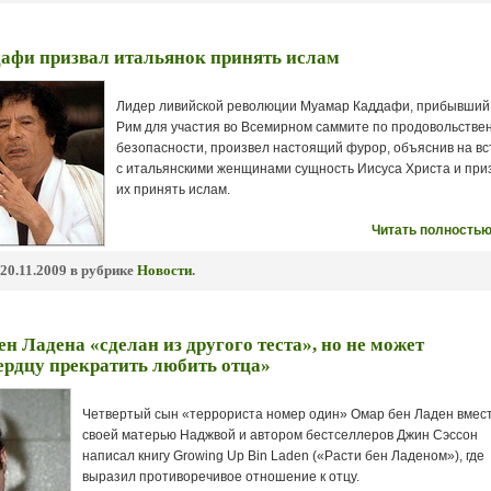
афи призвал итальянок принять ислам
Лидер ливийской революции Муамар Каддафи, прибывший
Рим для участия во Всемирном саммите по продовольстве
безопасности, произвел настоящий фурор, объяснив на вс
с итальянскими женщинами сущность Иисуса Христа и при
их принять ислам.
Читать полностью
20.11.2009 в рубрике
Новости
.
н Ладена «сделан из другого теста», но не может
ердцу прекратить любить отца»
Четвертый сын «террориста номер один» Омар бен Ладен вмест
своей матерью Наджвой и автором бестселлеров Джин Сэссон
написал книгу Growing Up Bin Laden («Расти бен Ладеном»), где
выразил противоречивое отношение к отцу.