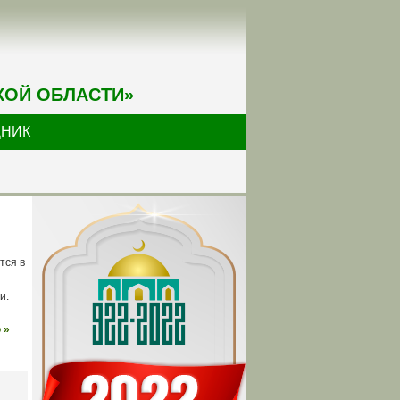
КОЙ ОБЛАСТИ»
ДНИК
тся в
и.
 »