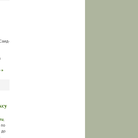
й
Саид-
и
 »
ксу
ru
,
 по
 до
)