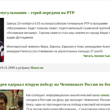
мусульманин – герой передачи на РТР
Завтра 20 ноября в 9.05 на всероссийском телеканале РТР в программе
«Мусульмане» будет показан сюжет, подготовленный съемочной группо
«Исламская мозаика». Героем сюжета стал наш земляк из города Маркс 
хаджи Детхаджиев.
Многократный чемпион Мира, Европы, Евразии и Азии, рекордсмен Книг
рекордов Гинесса (за отжимание на указательных пальцах 37 раз!!!)
Читать полностью
19.11.2009 в рубрике
Новости
.
рев одержал вторую победу на Чемпионате России по бо
Как сообщает информациооно-аналитический канал
ansar.
сегодня в Ростове-на-Дону, где проходит Чемпионат России
боксу, один из претендентов на победу в весовой категории
75 кг Артем Чеботарев (Московская – Саратовская области