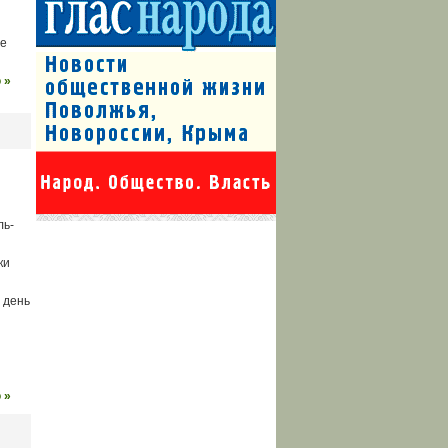
ые
 »
ль-
ки
 день
 »