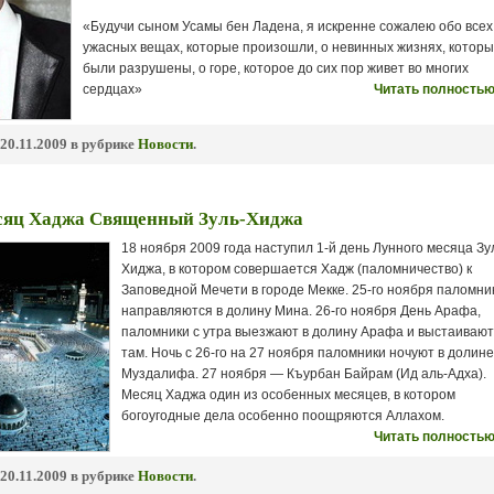
«Будучи сыном Усамы бен Ладена, я искренне сожалею обо всех
ужасных вещах, которые произошли, о невинных жизнях, котор
были разрушены, о горе, которое до сих пор живет во многих
сердцах»
Читать полностью
20.11.2009 в рубрике
Новости
.
сяц Хаджа Священный Зуль-Хиджа
18 ноября 2009 года наступил 1-й день Лунного месяца Зу
Хиджа, в котором совершается Хадж (паломничество) к
Заповедной Мечети в городе Мекке. 25-го ноября паломни
направляются в долину Мина. 26-го ноября День Арафа,
паломники с утра выезжают в долину Арафа и выстаивают
там. Ночь с 26-го на 27 ноября паломники ночуют в долине
Муздалифа. 27 ноября — Къурбан Байрам (Ид аль-Адха).
Месяц Хаджа один из особенных месяцев, в котором
богоугодные дела особенно поощряются Аллахом.
Читать полностью
20.11.2009 в рубрике
Новости
.