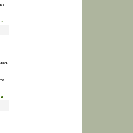
ова —
 »
ялась
ета
 »