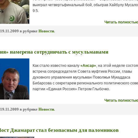
выиграл четвертьфинальный бой, обыграв Хайбулу Мусал
9:5.
Читать полностью
19.11.2009 в рубрике
Новости
.
ия» намерена сотрудничать с мусульманами
Как стало известно каналу
«Ансар»
, на этой неделе состо
встреча сопредседателя Совета муфтиев России, главы
духовного управления мусульман Поволжья Мукаддаса
Бибарсова с секретарем регионального политического сов
партии «Единая Россия» Петром Глыбочко.
Читать полностью
19.11.2009 в рубрике
Новости
.
Мост Джамарат стал безопасным для паломников