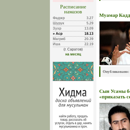
Расписание
намазов
Муамар Кадд
Фаджр
3.27
Шурук
5.29
Зухр
13.09
» Аср
18.13
Магриб
20.39
Иша
22.19
(г. Саратов)
на месяц
Опубликовано:
Сын Усамы бе
«приказать с