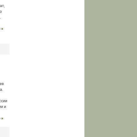
ат,
о
.
 »
ев
а.
ссии
ии и
 »