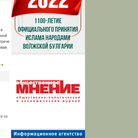
 в
нной
трече
звав
 »
е со