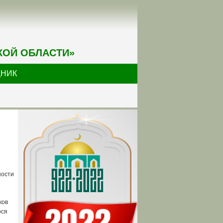
КОЙ ОБЛАСТИ»
ДНИК
ности
ков
ося