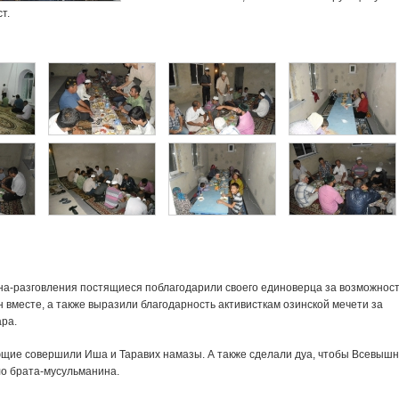
т.
на-разговления постящиеся поблагодарили своего единоверца за возможнос
 вместе, а также выразили благодарность активисткам озинской мечети за
ра.
ющие совершили Иша и Таравих намазы. А также сделали дуа, чтобы Всевыш
ло брата-мусульманина.