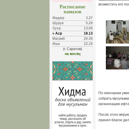
возместить его пос
Расписание
намазов
Фаджр
3.27
Шурук
5.29
Зухр
13.09
» Аср
18.13
Магриб
20.39
Иша
22.19
(г. Саратов)
на месяц
По окончании ужи
собрать мусульман
организацию ифта
После этого веру
принял благое де