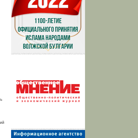
ть
ний