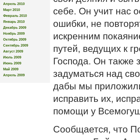
Апрель 2010
себе. Он учит нас 
Март 2010
Февраль 2010
ошибки, не повторят
Январь 2010
Декабрь 2009
искренним покаяние
Ноябрь 2009
Октябрь 2009
Сентябрь 2009
путей, ведущих к г
Август 2009
Июль 2009
Господа. Он также 
Июнь 2009
Май 2009
задуматься над св
Апрель 2009
дабы мы приложили
исправить их, испр
помощи у Всемогущ
Сообщается, что П