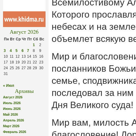
Всемилостивому Ал
Которого прославля
небесах и на земле
Август 2026
объемлет всякую в
Пн
Вт
Ср
Чт
Пт
Сб
Вс
1
2
3
4
5
6
7
8
9
Мир и благословени
10
11
12
13
14
15
16
17
18
19
20
21
22
23
посланников Божьи
24
25
26
27
28
29
30
31
семье, сподвижника
« Июл
Архивы
последовал за ним 
Август 2026
Дня Великого суда!
Июль 2026
Июнь 2026
Май 2026
Мир вам, милость 
Апрель 2026
Март 2026
благословение! Дор
Февраль 2026