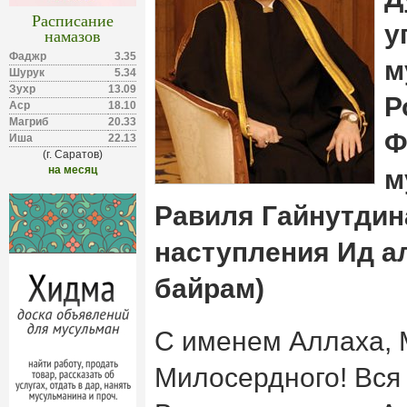
Расписание
у
намазов
Фаджр
3.35
м
Шурук
5.34
Зухр
13.09
Р
Аср
18.10
Магриб
20.33
Ф
Иша
22.13
(г. Саратов)
на месяц
м
Равиля Гайнутдин
наступления Ид ал
байрам)
С именем Аллаха, 
Милосердного! Вся