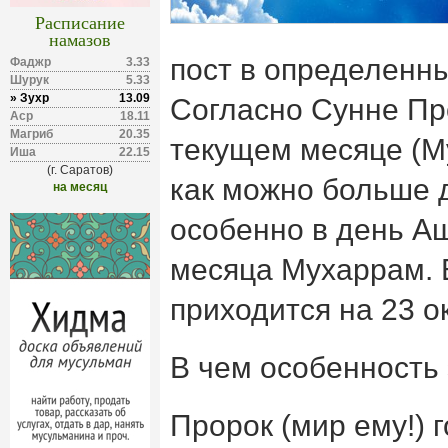
Расписание
намазов
пост в определенн
Фаджр
3.33
Шурук
5.33
» Зухр
13.09
Согласно Сунне Про
Аср
18.11
Магриб
20.35
текущем месяце (М
Иша
22.15
(г. Саратов)
как можно больше д
на месяц
особенно в день А
месяца Мухаррам. В
приходится на 23 о
В чем особенность 
Пророк (мир ему!) 