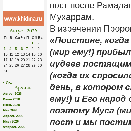
пост после Рамадан
Мухаррам.
В изречении Пророк
Август 2026
«Поистине, когда
Пн
Вт
Ср
Чт
Пт
Сб
Вс
1
2
3
4
5
6
7
8
9
(мир ему!) прибыл
10
11
12
13
14
15
16
17
18
19
20
21
22
23
иудеев постящими
24
25
26
27
28
29
30
31
(когда их спросил
« Июл
день, в котором с
Архивы
Август 2026
ему!) и Его народ
Июль 2026
Июнь 2026
поэтому Муса (ми
Май 2026
Апрель 2026
пост и мы постим
Март 2026
Февраль 2026