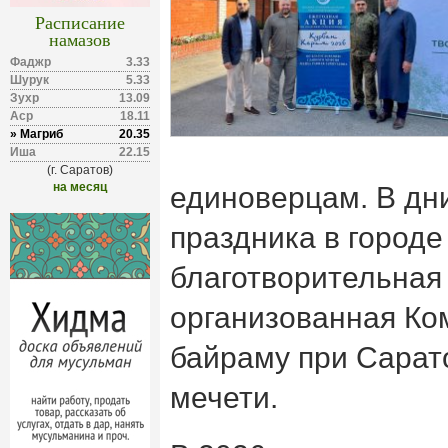
Расписание
намазов
Фаджр
3.33
Шурук
5.33
Зухр
13.09
Аср
18.11
» Магриб
20.35
Иша
22.15
(г. Саратов)
на месяц
единоверцам. В дни
праздника в городе
благотворительная 
организованная Ко
байраму при Сарат
мечети.