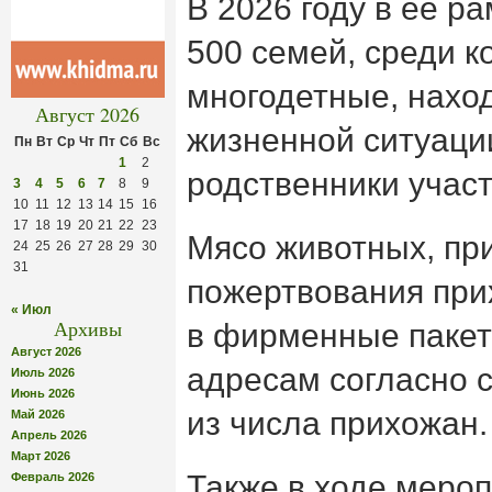
В 2026 году в ее р
500 семей, среди 
многодетные, нахо
Август 2026
жизненной ситуации
Пн
Вт
Ср
Чт
Пт
Сб
Вс
1
2
родственники учас
3
4
5
6
7
8
9
10
11
12
13
14
15
16
17
18
19
20
21
22
23
Мясо животных, пр
24
25
26
27
28
29
30
31
пожертвования при
« Июл
Архивы
в фирменные пакет
Август 2026
адресам согласно 
Июль 2026
Июнь 2026
из числа прихожан.
Май 2026
Апрель 2026
Март 2026
Также в ходе меро
Февраль 2026