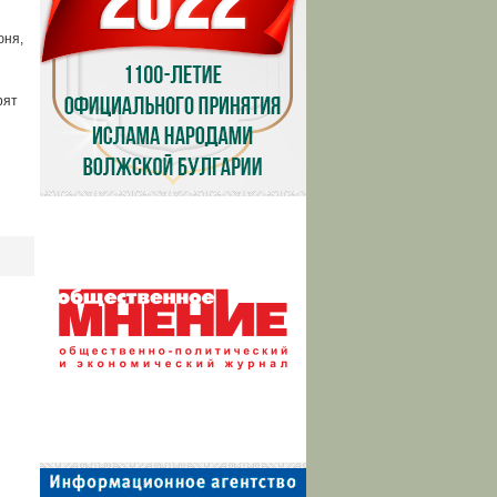
юня,
рят