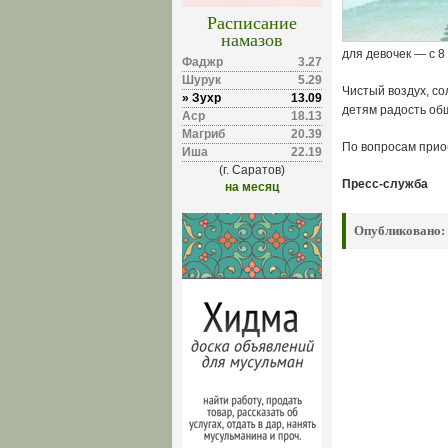
Расписание
намазов
для девочек — с 8 
Фаджр
3.27
Шурук
5.29
Чистый воздух, со
» Зухр
13.09
детям радость об
Аср
18.13
Магриб
20.39
По вопросам прио
Иша
22.19
(г. Саратов)
Пресс-служба
на месяц
Опубликовано: