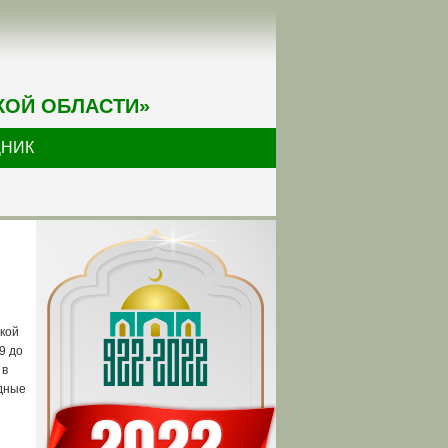
КОЙ ОБЛАСТИ»
ДНИК
кой
9 до
 в
одные