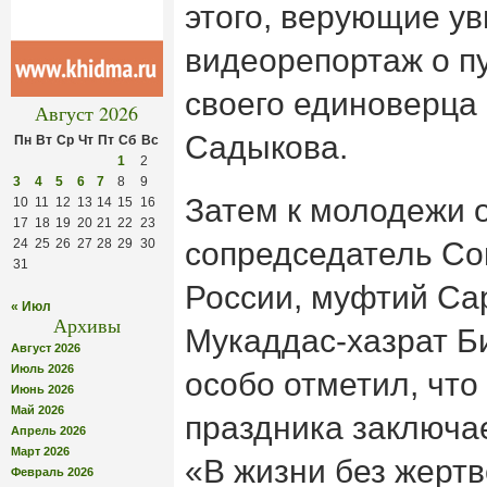
этого, верующие у
видеорепортаж о п
своего единоверца
Август 2026
Садыкова.
Пн
Вт
Ср
Чт
Пт
Сб
Вс
1
2
3
4
5
6
7
8
9
Затем к молодежи 
10
11
12
13
14
15
16
17
18
19
20
21
22
23
24
25
26
27
28
29
30
сопредседатель Со
31
России, муфтий Са
« Июл
Архивы
Мукаддас-хазрат Б
Август 2026
Июль 2026
особо отметил, чт
Июнь 2026
Май 2026
праздника заключае
Апрель 2026
Март 2026
«В жизни без жертв
Февраль 2026