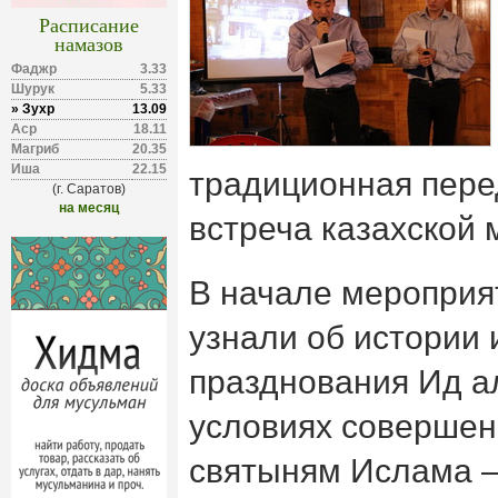
Расписание
намазов
Фаджр
3.33
Шурук
5.33
» Зухр
13.09
Аср
18.11
Магриб
20.35
Иша
22.15
традиционная пер
(г. Саратов)
на месяц
встреча казахской 
В начале мероприя
узнали об истории 
празднования Ид ал
условиях совершен
святыням Ислама 