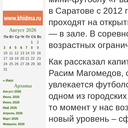
в Саратове с 2012 
проходят на откры
Август 2026
— в зале. В соревн
Пн
Вт
Ср
Чт
Пт
Сб
Вс
1
2
возрастных ограни
3
4
5
6
7
8
9
10
11
12
13
14
15
16
17
18
19
20
21
22
23
Как рассказал кап
24
25
26
27
28
29
30
31
Расим Магомедов, 
« Июл
увлекается футбол
Архивы
Август 2026
одном из городских
Июль 2026
Июнь 2026
то момент у нас во
Май 2026
Апрель 2026
новый уровень – с
Март 2026
Февраль 2026