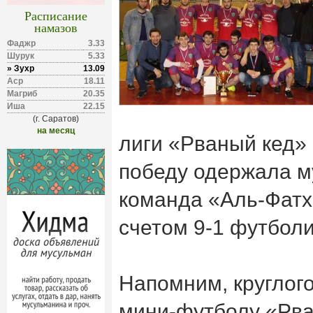
Расписание
намазов
Фаджр
3.33
Шурук
5.33
» Зухр
13.09
Аср
18.11
Магриб
20.35
Иша
22.15
(г. Саратов)
на месяц
лиги «Рваный кед» 
победу одержала м
команда «Аль-Фатх
счетом 9-1 футболи
Напомним, круглог
мини-футболу «Рва