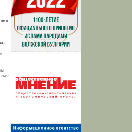
тям в
ста
ди
ым
 смог