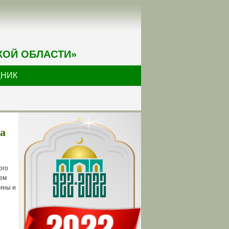
КОЙ ОБЛАСТИ»
ДНИК
а
ого
ием
ины и