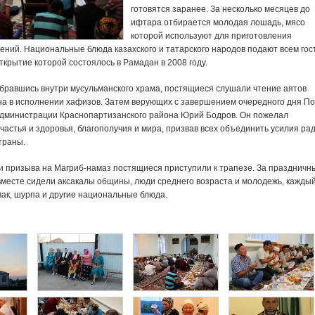
готовятся заранее. За несколько месяцев до
ифтара отбирается молодая лошадь, мясо
которой используют для приготовления
ений.
Национальные блюда казахского и татарского народов подают всем гос
ткрытие которой состоялось в Рамадан в 2008 году.
обравшись внутри мусульманского храма, постящиеся слушали чтение аятов
а в исполнении хафизов. Затем верующих с завершением очередного дня По
администрации Краснопартизанского района Юрий Бодров. Он пожелал
астья и здоровья, благополучия и мира, призвав всех объединить усилия ра
траны.
и призыва на Магриб-намаз постящиеся приступили к трапезе. За праздничн
вместе сидели аксакалы общины, люди среднего возраста и молодежь, каждый
ак, шурпа и другие национальные блюда.