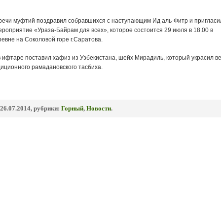
речи муфтий поздравил собравшихся с наступающим Ид аль-Фитр и пригласи
роприятие «Ураза-Байрам для всех», которое состоится 29 июля в 18.00 в
евне на Соколовой горе г.Саратова.
в ифтаре поставил хафиз из Узбекистана, шейх Мирадиль, который украсил в
иционного рамадановского тасбиха.
26.07.2014, рубрики:
Горный
,
Новости
.