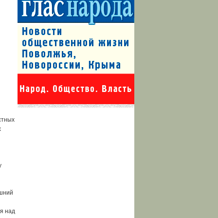
стных
х
у
ышний
я над