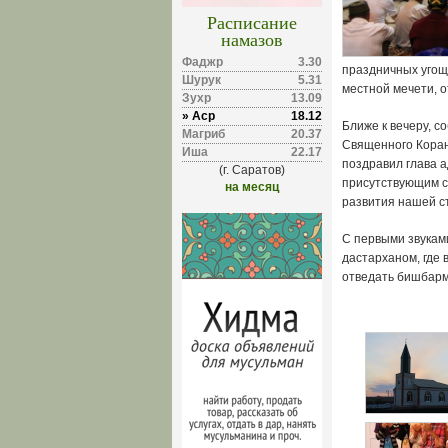
Расписание
намазов
Фаджр
3.30
праздничных угощ
Шурук
5.31
местной мечети, о
Зухр
13.09
» Аср
18.12
Ближе к вечеру, с
Магриб
20.37
Священного Коран
Иша
22.17
поздравил глава 
(г. Саратов)
присутствующим сч
на месяц
развития нашей с
С первыми звукам
дастарханом, где 
отведать бишбарм