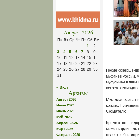
Август 2026
Пн
Вт
Ср
Чт
Пт
Сб
Вс
1
2
3
4
5
6
7
8
9
10
11
12
13
14
15
16
17
18
19
20
21
22
23
24
25
26
27
28
29
30
После совершения
31
муфтиев России, 
мусульман в лице
« Июл
встреч в Рамадане
Архивы
Август 2026
Мукаддас-хазрат 
Июль 2026
кризис. Причинам
Июнь 2026
Создателю.
Май 2026
Кроме этого, лиде
Апрель 2026
может кардинальн
Март 2026
является благопр
Февраль 2026