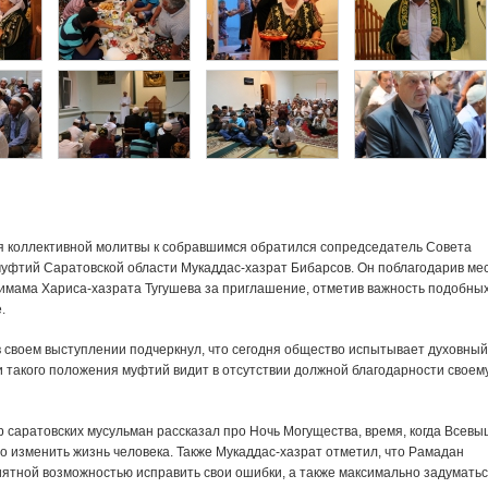
 коллективной молитвы к собравшимся обратился сопредседатель Совета
муфтий Саратовской области Мукаддас-хазрат Бибарсов. Он поблагодарив ме
 имама Хариса-хазрата Тугушева за приглашение, отметив важность подобны
.
в своем выступлении подчеркнул, что сегодня общество испытывает духовный
и такого положения муфтий видит в отсутствии должной благодарности своем
р саратовских мусульман рассказал про Ночь Могущества, время, когда Всев
о изменить жизнь человека. Также Мукаддас-хазрат отметил, что Рамадан
иятной возможностью исправить свои ошибки, а также максимально задуматьс