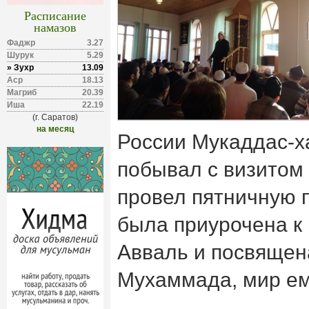
Расписание
намазов
Фаджр
3.27
Шурук
5.29
» Зухр
13.09
Аср
18.13
Магриб
20.39
Иша
22.19
(г. Саратов)
на месяц
России Мукаддас-х
побывал с визитом 
провел пятничную 
была приурочена к 
Авваль и посвящен
Мухаммада, мир ем