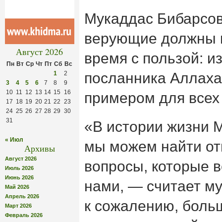
Мукаддас Бибарсов
верующие должны и
Август 2026
время с пользой: и
Пн
Вт
Ср
Чт
Пт
Сб
Вс
1
2
посланника Аллаха
3
4
5
6
7
8
9
10
11
12
13
14
15
16
примером для всех
17
18
19
20
21
22
23
24
25
26
27
28
29
30
31
«В истории жизни 
« Июл
мы можем найти от
Архивы
Август 2026
вопросы, которые 
Июль 2026
Июнь 2026
нами, — считает му
Май 2026
Апрель 2026
к сожалению, боль
Март 2026
Февраль 2026