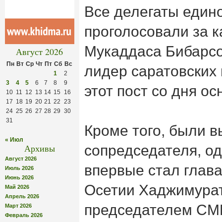
Все делегаты един
проголосовали за 
Мукаддаса Бибарсо
Август 2026
Пн
Вт
Ср
Чт
Пт
Сб
Вс
лидер саратовских
1
2
3
4
5
6
7
8
9
этот пост со дня о
10
11
12
13
14
15
16
17
18
19
20
21
22
23
24
25
26
27
28
29
30
31
Кроме того, были 
« Июл
Архивы
сопредседателя, од
Август 2026
впервые стал глав
Июль 2026
Июнь 2026
Осетии Хаджимурат
Май 2026
Апрель 2026
председателем СМ
Март 2026
Февраль 2026