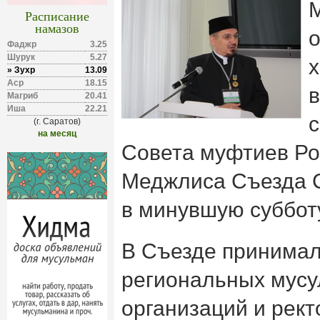
Расписание
намазов
о
Фаджр
3.25
Шурук
5.27
х
» Зухр
13.09
Аср
18.15
в
Магриб
20.41
Иша
22.21
(г. Саратов)
на месяц
Совета муфтиев Рос
Меджлиса Съезда 
в минувшую субботу
В Съезде принимал
региональных мусу
организаций и рект