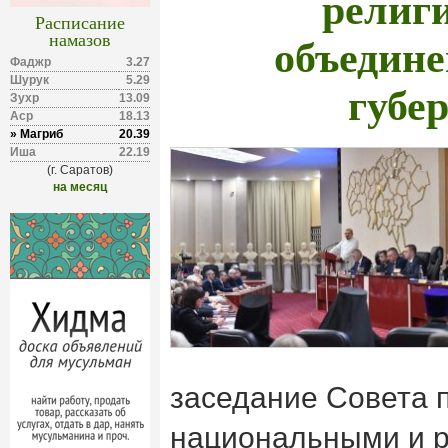
религ
Расписание
объедин
намазов
Фаджр
3.27
Шурук
5.29
губе
Зухр
13.09
Аср
18.13
» Магриб
20.39
Иша
22.19
(г. Саратов)
на месяц
заседание Совета 
национальными и 