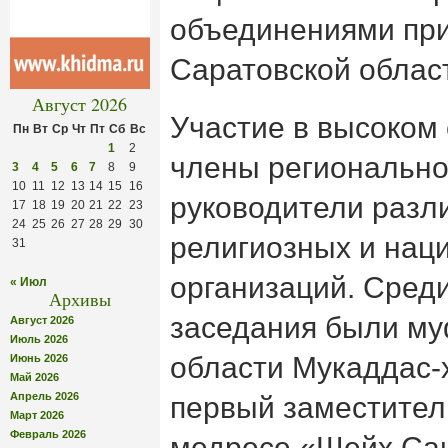
объединениями при
Саратовской облас
Август 2026
Участие в высоком
Пн
Вт
Ср
Чт
Пт
Сб
Вс
1
2
члены регионально
3
4
5
6
7
8
9
10
11
12
13
14
15
16
руководители разл
17
18
19
20
21
22
23
24
25
26
27
28
29
30
религиозных и нац
31
организаций. Сред
« Июл
Архивы
заседания были му
Август 2026
Июль 2026
области Мукаддас-
Июнь 2026
Май 2026
Апрель 2026
первый заместител
Март 2026
Февраль 2026
медресе «Шейх Саи