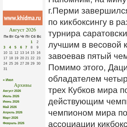
г.Перми завершилс
по кикбоксингу в ра
Август 2026
турнира саратовски
Пн
Вт
Ср
Чт
Пт
Сб
Вс
1
2
лучшим в весовой к
3
4
5
6
7
8
9
10
11
12
13
14
15
16
завоевав пятый чем
17
18
19
20
21
22
23
24
25
26
27
28
29
30
Помимо этого, Даци
31
обладателем четыр
« Июл
Архивы
трех Кубков мира по
Август 2026
Июль 2026
действующим чемп
Июнь 2026
Май 2026
чемпионом мира по
Апрель 2026
Март 2026
ассоциации кикбок
Февраль 2026