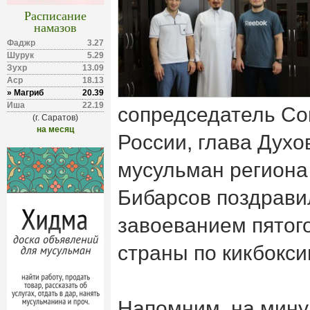
Расписание
намазов
Фаджр
3.27
Шурук
5.29
Зухр
13.09
Аср
18.13
» Магриб
20.39
Иша
22.19
сопредседатель Со
(г. Саратов)
на месяц
России, глава Духо
мусульман региона
Бибарсов поздрави
завоеванием пятог
страны по кикбокси
Напомним, на мину