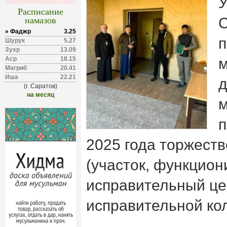
Расписание
намазов
С
» Фаджр
3.25
п
Шурук
5.27
Зухр
13.09
Аср
18.15
м
Магриб
20.41
Иша
22.21
д
(г. Саратов)
на месяц
м
п
2025 года торжест
(участок, функцио
исправительный це
исправительной ко