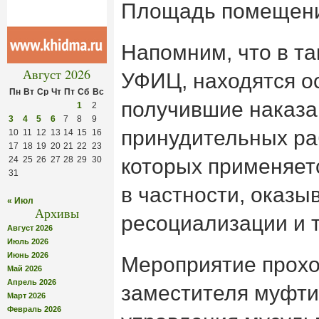
Площадь помещения
Напомним, что в та
Август 2026
УФИЦ, находятся о
Пн
Вт
Ср
Чт
Пт
Сб
Вс
получившие наказа
1
2
3
4
5
6
7
8
9
принудительных ра
10
11
12
13
14
15
16
17
18
19
20
21
22
23
24
25
26
27
28
29
30
которых применяет
31
в частности, оказы
« Июл
Архивы
ресоциализации и 
Август 2026
Июль 2026
Июнь 2026
Мероприятие прохо
Май 2026
Апрель 2026
заместителя муфти
Март 2026
Февраль 2026