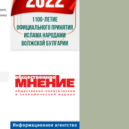
я
иге,
рины