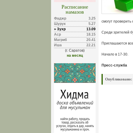
Расписание
намазов
Фаджр
3.25
смогут проверить 
Шурук
5.27
» Зухр
13.09
Среди зрителей б
Аср
18.15
Магриб
20.41
Приглашаются вс
Иша
22.21
(г. Саратов)
Начало в 17-30.
на месяц
Пресс-служба
Опубликовано: