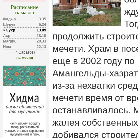
Расписание
жд
намазов
Фаджр
3.35
То
Шурук
5.34
» Зухр
13.09
продолжить строите
Аср
18.10
Магриб
20.33
мечети. Храм в пос
Иша
22.13
(г. Саратов)
на месяц
еще в 2002 году п
Амангельды-хазрат
из-за нехватки сре
мечети время от в
останавливалось. 
жалея собственных
добивался строите