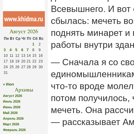
Всевышнего.
И вот 
сбылась: мечеть во
Август 2026
поднять минарет и
Пн
Вт
Ср
Чт
Пт
Сб
Вс
работы внутри зда
1
2
3
4
5
6
7
8
9
10
11
12
13
14
15
16
— Сначала я со св
17
18
19
20
21
22
23
24
25
26
27
28
29
30
единомышленникам
31
что-то вроде молел
« Июл
Архивы
потом получилось,
Август 2026
Июль 2026
мечеть. Она рассчи
Июнь 2026
Май 2026
Апрель 2026
— рассказывает Ам
Март 2026
Февраль 2026