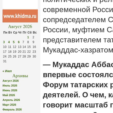
современной Росси
сопредседателем 
Август 2026
России, муфтием С
Пн
Вт
Ср
Чт
Пт
Сб
Вс
1
2
представителем тат
3
4
5
6
7
8
9
10
11
12
13
14
15
16
Мукаддас-хазратом
17
18
19
20
21
22
23
24
25
26
27
28
29
30
31
— Мукаддас Аббас
« Июл
впервые состоялс
Архивы
Август 2026
Форум татарских 
Июль 2026
Июнь 2026
деятелей. О чем, 
Май 2026
Апрель 2026
говорит масштаб 
Март 2026
Февраль 2026