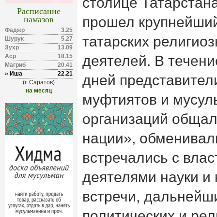
столице Татарстан
Расписание
намазов
прошел крупнейши
Фаджр
3.25
татарских религио
Шурук
5.27
Зухр
13.09
Аср
18.15
деятелей. В течени
Магриб
20.41
» Иша
22.21
дней представител
(г. Саратов)
на месяц
муфтиятов и мусул
организаций общал
нации», обменивал
встречались с вла
деятелями науки и 
встречи, дальнейши
политических и ре