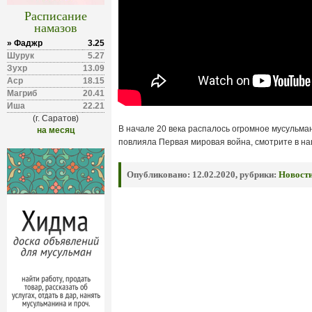
Расписание
намазов
» Фаджр
3.25
Шурук
5.27
Зухр
13.09
Аср
18.15
Магриб
20.41
Иша
22.21
(г. Саратов)
В начале 20 века распалось огромное мусульман
на месяц
повлияла Первая мировая война, смотрите в н
Опубликовано:
12.02.2020, рубрики:
Новост