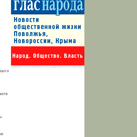
зал о
 хотя
ы
ые