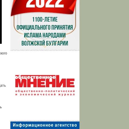
кого
дать
ь