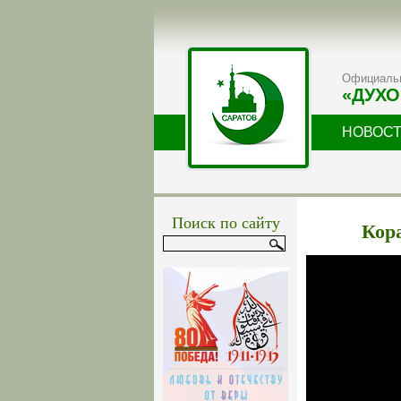
Официальн
«ДУХО
НОВОС
Поиск по сайту
Кор