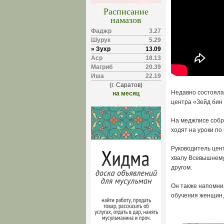
Расписание
намазов
Фаджр
3.27
Шурук
5.29
» Зухр
13.09
Аср
18.13
Магриб
20.39
Иша
22.19
(г. Саратов)
Недавно состояла
на месяц
центра «Зейд бин
На меджлисе собра
ходят на уроки п
Руководитель цен
хвалу Всевышнему
другом.
Он также напомнил
обучения женщин, 