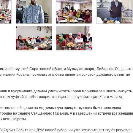
риглашён муфтий Саратовской области Мукаддас-хазрат Бибарсов. Он расска
чивания Корана, поскольку эта Книга является основой духовного развития
ин и мусульманка должны уметь читать Коран в оригинале и знать наизусть
 сказал муфтий и поблагодарил женщин за популяризацию Книги Аллаха.
и теплого общения на меджлисе для присутствующих была проведена
кторина на знание Священного Писания. А в завершении встречи все женщин
ок нежные розы.
«Зейд бин Сабит» при ДУМ нашей губернии уже несколько лет ведёт регулярн