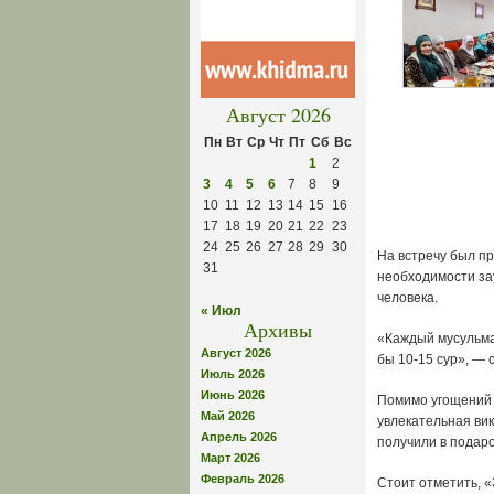
Август 2026
Пн
Вт
Ср
Чт
Пт
Сб
Вс
1
2
3
4
5
6
7
8
9
10
11
12
13
14
15
16
17
18
19
20
21
22
23
24
25
26
27
28
29
30
На встречу был п
31
необходимости зау
человека.
« Июл
Архивы
«Каждый мусульман
Август 2026
бы 10-15 сур», —
Июль 2026
Июнь 2026
Помимо угощений 
Май 2026
увлекательная ви
Апрель 2026
получили в подар
Март 2026
Февраль 2026
Стоит отметить, 