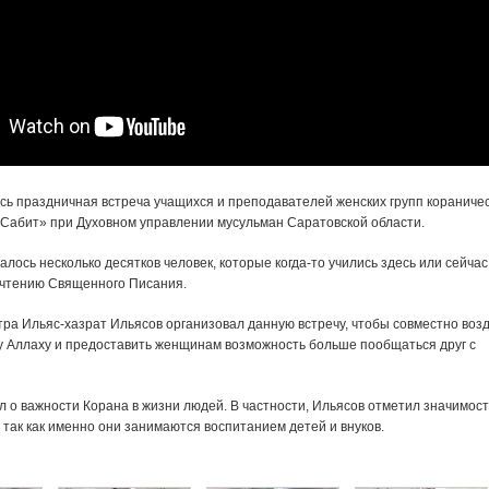
сь праздничная встреча учащихся и преподавателей женских групп кораничес
 Сабит» при Духовном управлении мусульман Саратовской области.
лось несколько десятков человек, которые когда-то учились здесь или сейчас
о чтению Священного Писания.
тра Ильяс-хазрат Ильясов организовал данную встречу, чтобы совместно воз
 Аллаху и предоставить женщинам возможность больше пообщаться друг с
 о важности Корана в жизни людей. В частности, Ильясов отметил значимост
так как именно они занимаются воспитанием детей и внуков.