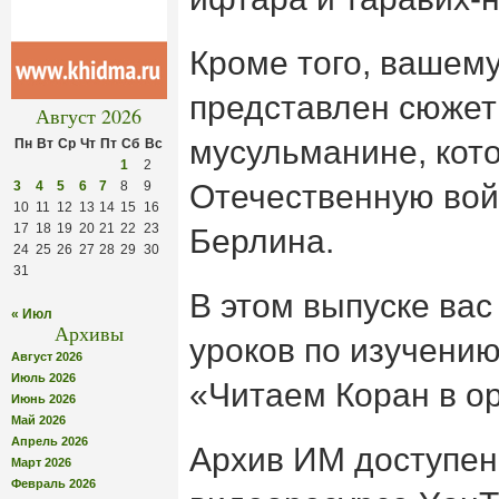
Кроме того, вашем
представлен сюжет
Август 2026
мусульманине, кот
Пн
Вт
Ср
Чт
Пт
Сб
Вс
1
2
3
4
5
6
7
8
9
Отечественную вой
10
11
12
13
14
15
16
17
18
19
20
21
22
23
Берлина.
24
25
26
27
28
29
30
31
В этом выпуске ва
« Июл
Архивы
уроков по изучению
Август 2026
Июль 2026
«Читаем Коран в о
Июнь 2026
Май 2026
Апрель 2026
Архив ИМ доступен
Март 2026
Февраль 2026