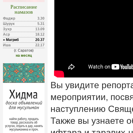
Расписание
намазов
Фаджр
3.30
Шурук
5.31
Зухр
13.09
Аср
18.12
» Магриб
20.37
Иша
22.17
(г. Саратов)
на месяц
Вы увидите репорт
мероприятии, пос
наступлению Свящ
Также вы узнаете о
ифтара и таравих-н