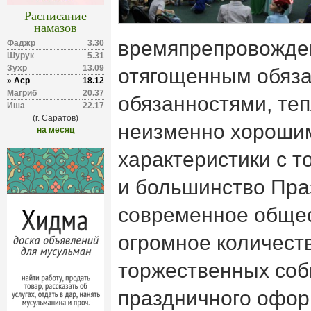
Расписание
намазов
времяпрепровожде
Фаджр
3.30
Шурук
5.31
Зухр
13.09
отягощенным обяза
» Аср
18.12
Магриб
20.37
обязанностями, те
Иша
22.17
(г. Саратов)
неизменно хороши
на месяц
характеристики с 
и большинство Пра
современное обще
огромное количест
торжественных соб
праздничного офор