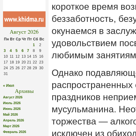
короткое время во
беззаботность, без
окунаемся в заслу
Август 2026
Пн
Вт
Ср
Чт
Пт
Сб
Вс
удовольствием пос
1
2
3
4
5
6
7
8
9
любимым занятиям
10
11
12
13
14
15
16
17
18
19
20
21
22
23
24
25
26
27
28
29
30
Однако подавляющ
31
распространенных 
« Июл
Архивы
праздников непри
Август 2026
Июль 2026
мусульманина. Не
Июнь 2026
Май 2026
торжества — алког
Апрель 2026
Март 2026
исключен из обихо
Февраль 2026