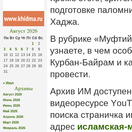
подготовке паломн
Хаджа.
Август 2026
В рубрике «Муфтий
Пн
Вт
Ср
Чт
Пт
Сб
Вс
1
2
узнаете, в чем осо
3
4
5
6
7
8
9
10
11
12
13
14
15
16
Курбан-Байрам и ка
17
18
19
20
21
22
23
24
25
26
27
28
29
30
провести.
31
« Июл
Архивы
Архив ИМ доступен
Август 2026
Июль 2026
видеоресурсе YоuT
Июнь 2026
Май 2026
поиска страничка 
Апрель 2026
Март 2026
адрес
исламская-
Февраль 2026