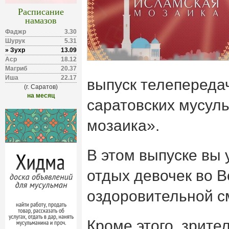
Расписание
намазов
Фаджр
3.30
Шурук
5.31
» Зухр
13.09
Аср
18.12
Магриб
20.37
Иша
22.17
выпуск телепереда
(г. Саратов)
на месяц
саратовских мусул
мозаика».
В этом выпуске вы 
отдых девочек во В
оздоровительной с
Кроме этого, зрите