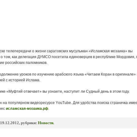
ске телепередачи о жизни саратовских мусульман «Исламская мозаика» вы
 о том, как делегация ДУМСО посетила единоверцев в республике Мордовия, 
ие российских паломников.
одолжение уроков по изучению арабского языка «Читаем Коран в оригинале» 
лей с историей Ислама.
рике «Муфтий отвечает» вы узнаете, наступит ли Судный день в этом году.
н на популярном видеоресурсе YоuTube. Для удобства поиска страничка име
рес
исламская-мозаика.рф
.
19.12.2012, рубрики:
Новости
.