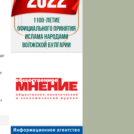
где
и
ет