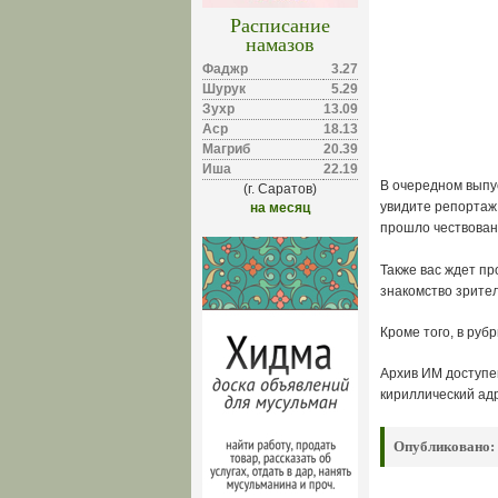
Расписание
намазов
Фаджр
3.27
Шурук
5.29
Зухр
13.09
Аср
18.13
Магриб
20.39
Иша
22.19
В очередном выпу
(г. Саратов)
увидите репортаж
на месяц
прошло чествован
Также вас ждет пр
знакомство зрите
Кроме того, в руб
Архив ИМ доступе
кириллический ад
Опубликовано: