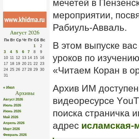
мечетей в Пензенск
мероприятии, посв
Рабиуль-Авваль.
Август 2026
Пн
Вт
Ср
Чт
Пт
Сб
Вс
В этом выпуске ва
1
2
3
4
5
6
7
8
9
уроков по изучению
10
11
12
13
14
15
16
17
18
19
20
21
22
23
«Читаем Коран в о
24
25
26
27
28
29
30
31
Архив ИМ доступен
« Июл
Архивы
видеоресурсе YоuT
Август 2026
Июль 2026
поиска страничка 
Июнь 2026
Май 2026
адрес
исламская-
Апрель 2026
Март 2026
Февраль 2026