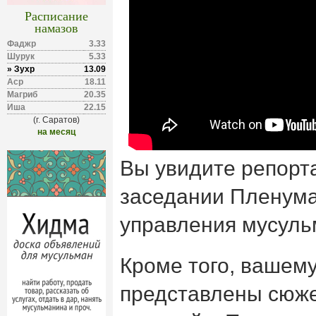
Расписание
намазов
Фаджр
3.33
Шурук
5.33
» Зухр
13.09
Аср
18.11
Магриб
20.35
Иша
22.15
(г. Саратов)
на месяц
Вы увидите репор
заседании Пленума
управления мусуль
Кроме того, вашем
представлены сюже