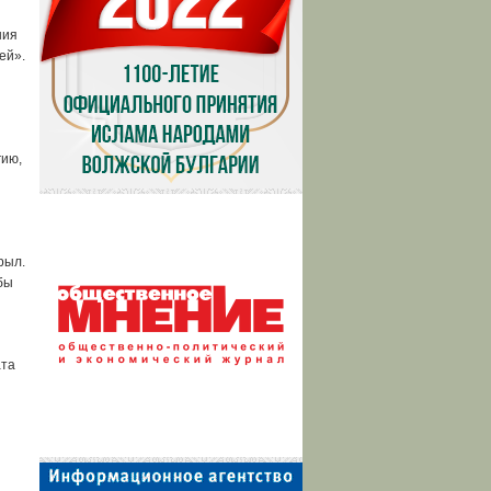
ния
ей».
,
гию,
рыл.
бы
ата