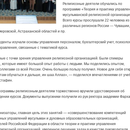
Религиозные деятели обучались по
программе «Теория и практика управле
мусульманской религиозной организаци
Всего курсы прослушали 22 человека из
различных регионов России — Чувашии
еровской, Астраханской областей и пр.
уденты изучали основы управления персоналом, бухгалтерский учет, психоло
правления, связанные с тематикой курса.
ные с точки зрения управления религиозной организацией. Были спикеры
я, которые имеют большой опыт работы с людьми. Мы поделились опытом,
оллегами со всей России. Очень большую пользу получил. Новое для себя отк
там обучаться и дальше, ин шаа Аллах», — поделился впечатлениями от уче
стафин.
ограммы религиозным деятелям торжественно вручили удостоверения об
ении курсов. Документы выпускники получили из рук ректора академии Фарх
анизаторы, главная цель этих занятий — «совершенствование компетенций
вных управлений мусульман и духовных образовательных организаций,
елей Российской Федерации в области теории и практики управления
лигиозной организацией, уверенное решение задач в качестве руководителя