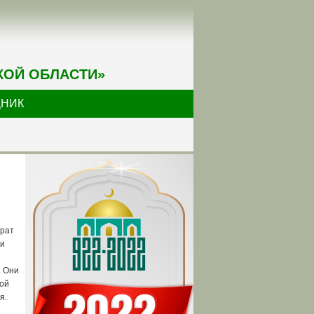
КОЙ ОБЛАСТИ»
ДНИК
зрат
ки
. Они
кой
я.