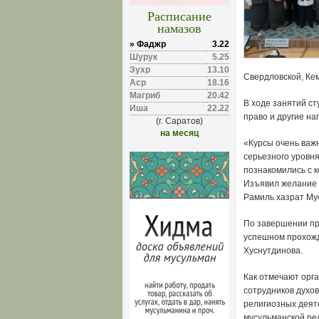
Расписание
намазов
» Фаджр
3.22
Шурук
5.25
Зухр
13.10
Свердловской, Кем
Аср
18.16
Магриб
20.42
В ходе занятий ст
Иша
22.22
право и другие на
(г. Саратов)
на месяц
«Курсы очень важ
серьезного уровн
познакомились с к
Изъявил желание 
Рамиль хазрат Му
По завершении пр
успешном прохожд
Хуснутдинова.
Как отмечают орг
сотрудников духо
религиозных деят
мусульманской ре