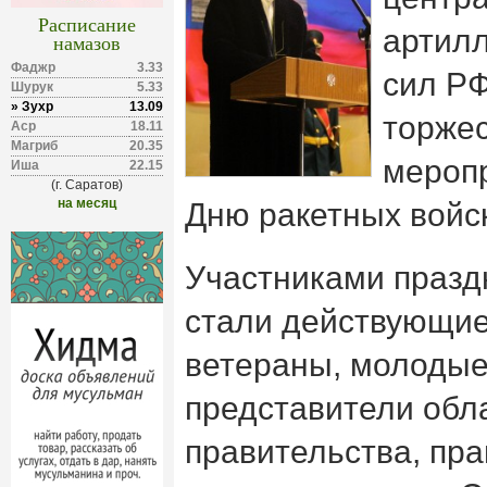
Расписание
артил
намазов
Фаджр
3.33
сил РФ
Шурук
5.33
» Зухр
13.09
торже
Аср
18.11
Магриб
20.35
мероп
Иша
22.15
(г. Саратов)
на месяц
Дню ракетных войск
Участниками празд
стали действующи
ветераны, молоды
представители обл
правительства, пр