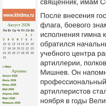
священник, имам С
После внесения го
флага, боевого зна
Август 2026
Пн
Вт
Ср
Чт
Пт
Сб
Вс
исполнения гимна 
1
2
3
4
5
6
7
8
9
обратился начальн
10
11
12
13
14
15
16
17
18
19
20
21
22
23
учебного центра ра
24
25
26
27
28
29
30
31
артиллерии, полко
« Июл
Архивы
Мишнев. Он напомн
Август 2026
профессиональный
Июль 2026
Июнь 2026
артиллеристов ста
Май 2026
Апрель 2026
Март 2026
ноября в годы Вел
Февраль 2026